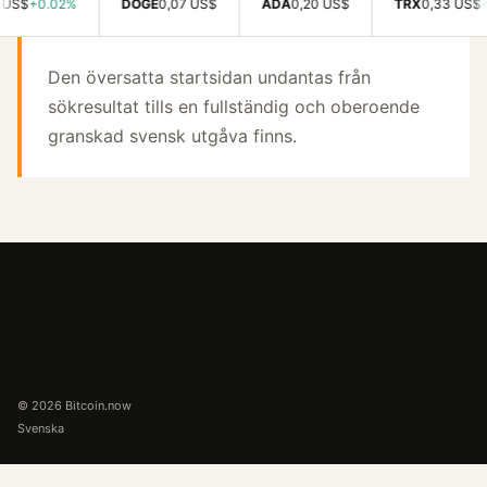
$
+0.02%
DOGE
0,07 US$
ADA
0,20 US$
TRX
0,33 US$
+0.4
Den översatta startsidan undantas från
sökresultat tills en fullständig och oberoende
granskad svensk utgåva finns.
© 2026 Bitcoin.now
Svenska