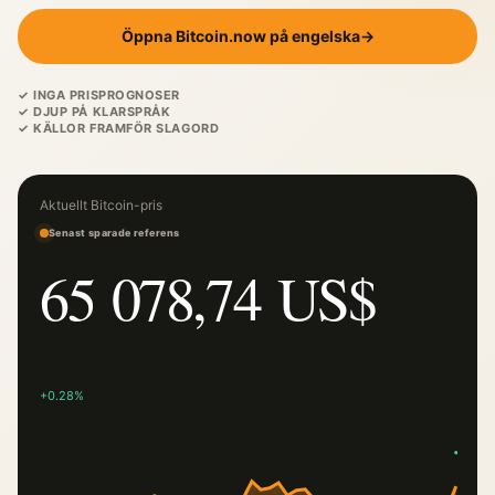
Öppna Bitcoin.now på engelska
→
✓ INGA PRISPROGNOSER
✓ DJUP PÅ KLARSPRÅK
✓ KÄLLOR FRAMFÖR SLAGORD
Aktuellt Bitcoin-pris
Senast sparade referens
65 078,74 US$
+0.28%