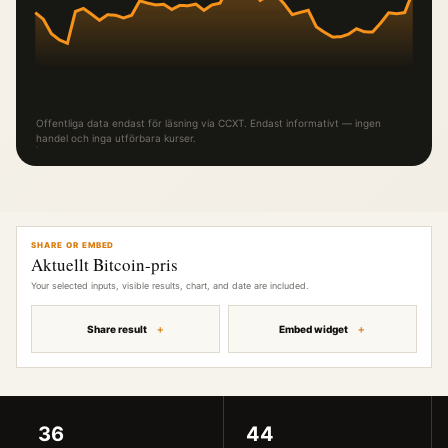
Offentliga data endast för läsning via CCXT. Endast informativt — ingen
handel och inga utförbara kurser.
SHARE OR EMBED
Aktuellt Bitcoin-pris
Your selected inputs, visible results, chart, and date are included.
Share result
Embed widget
36
44