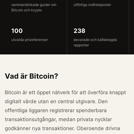
sammanlänkade guider om
utförliga ordlisteposter
Bitcoin och krypto
100
238
utvalda prisreferenser
bevarade och källbelagda
rapporter
Vad är Bitcoin?
Bitcoin är ett öppet nätverk för att överföra knappt
digitalt värde utan en central utgivare. Den
offentliga liggaren registrerar spenderbara
transaktionsutgångar, medan privata nycklar
godkänner nya transaktioner. Oberoende drivna