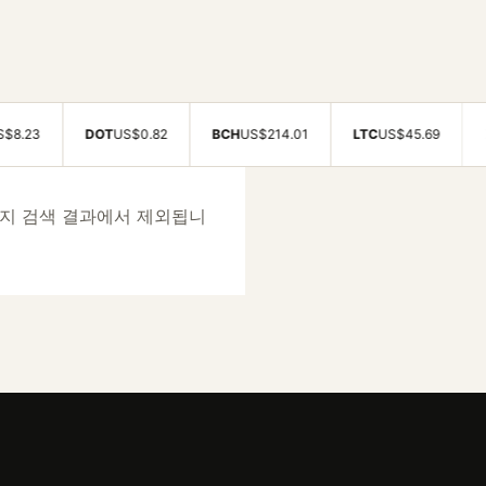
3
DOT
US$0.82
BCH
US$214.01
LTC
US$45.69
XLM
U
지 검색 결과에서 제외됩니