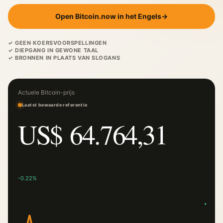
Open Bitcoin.now in het Engels
→
✓ GEEN KOERSVOORSPELLINGEN
✓ DIEPGANG IN GEWONE TAAL
✓ BRONNEN IN PLAATS VAN SLOGANS
Actuele Bitcoin-prijs
Laatst bewaarde referentie
US$ 64.764,31
-0.22%