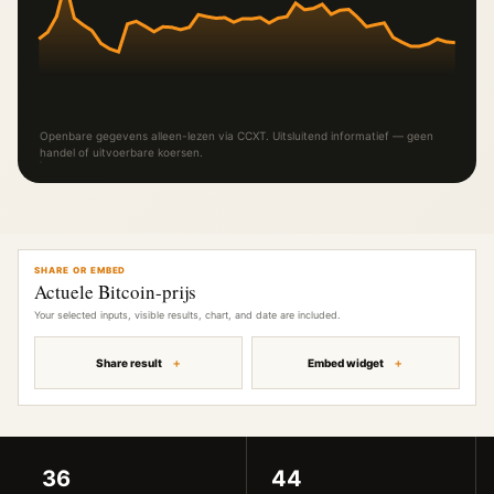
Openbare gegevens alleen-lezen via CCXT. Uitsluitend informatief — geen
handel of uitvoerbare koersen.
SHARE OR EMBED
Actuele Bitcoin-prijs
Your selected inputs, visible results, chart, and date are included.
Share result
Embed widget
36
44