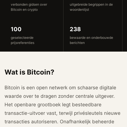
verbonden gidsen over
uitgebreide begrippen in de
Bitcoin en crypto
woordenlijst
100
238
geselecteerde
bewaarde en onderbouwde
prijsreferenties
berichten
Wat is Bitcoin?
Bitcoin is een open netwerk om schaarse digitale
waarde over te dragen zonder centrale uitgever.
Het openbare grootboek legt besteedbare
transactie-uitvoer vast, terwijl privésleutels nieuwe
transacties autoriseren. Onafhankelijk beheerde