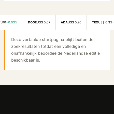
+0.03%
DOGE
US$ 0,07
ADA
US$ 0,20
TRX
US$ 0,33
+0.5
Deze vertaalde startpagina blijft buiten de
zoekresultaten totdat een volledige en
onafhankelijk beoordeelde Nederlandse editie
beschikbaar is.